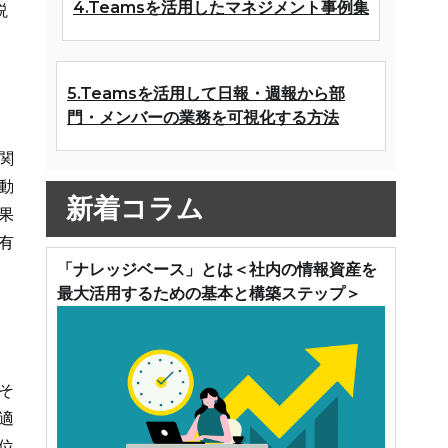
4.Teamsを活用したマネジメント事例集
説
5.Teamsを活用して日報・週報から部
門・メンバーの業務を可視化する方法
業関
動
新着コラム
果
有
「ナレッジベース」とは＜社内の情報資産を
最大活用するための基本と構築ステップ＞
そ
適
位