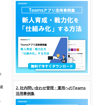
め
）
速
2. 社内問い合わせ管理・運用へのTeams
ッ
活用事例集
、