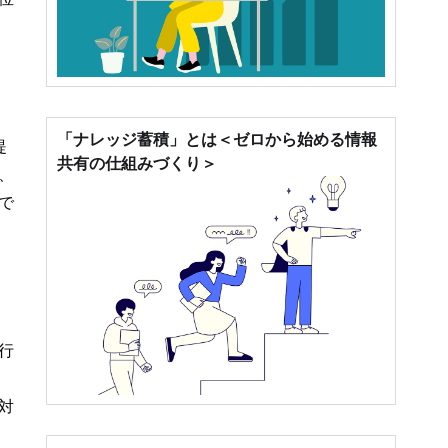
「ナレッジ蓄積」とは＜ゼロから始める情報
提
共有の仕組みづくり＞
、
で
行
、
対