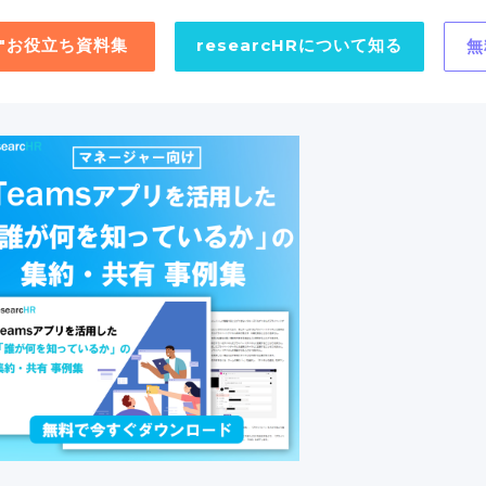
用"お役立ち資料集
researcHRについて知る
無