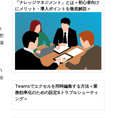
「ナレッジマネジメント」とは＜初心者向け
にメリット・導入ポイントを徹底解説＞
を
把
場
の
全
Teamsでエクセルを同時編集する方法＜業
務効率化のための設定&トラブルシューティ
ング＞