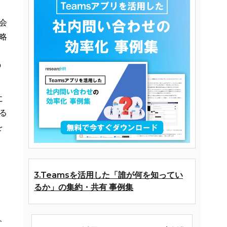
会
略
の
に
る
を
3.Teamsを活用した「誰が何を知ってい
るか」の集約・共有 事例集
、
、