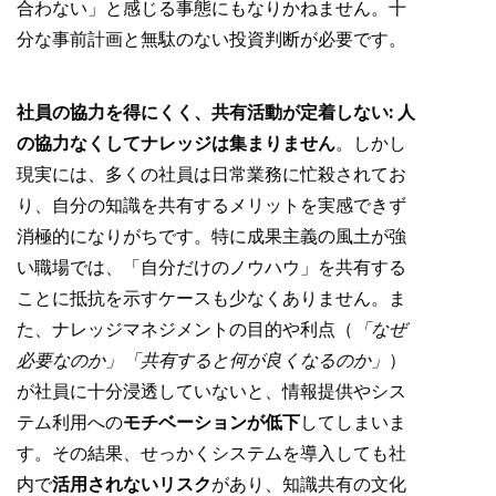
合わない」と感じる事態にもなりかねません。十
分な事前計画と無駄のない投資判断が必要です。
社員の協力を得にくく、共有活動が定着しない:
人
の協力なくしてナレッジは集まりません
。しかし
現実には、多くの社員は日常業務に忙殺されてお
り、自分の知識を共有するメリットを実感できず
消極的になりがちです。特に成果主義の風土が強
い職場では、「自分だけのノウハウ」を共有する
ことに抵抗を示すケースも少なくありません。ま
た、ナレッジマネジメントの目的や利点（
「なぜ
必要なのか」「共有すると何が良くなるのか」
）
が社員に十分浸透していないと、情報提供やシス
テム利用への
モチベーションが低下
してしまいま
す。その結果、せっかくシステムを導入しても社
内で
活用されないリスク
があり、知識共有の文化