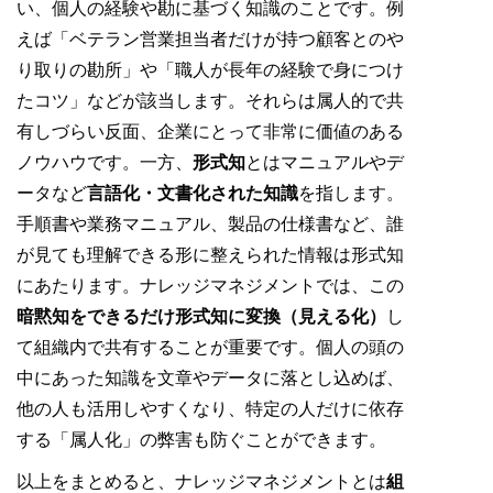
い、個人の経験や勘に基づく知識のことです。例
えば「ベテラン営業担当者だけが持つ顧客とのや
り取りの勘所」や「職人が長年の経験で身につけ
たコツ」などが該当します。それらは属人的で共
有しづらい反面、企業にとって非常に価値のある
ノウハウです。一方、
形式知
とはマニュアルやデ
ータなど
言語化・文書化された知識
を指します。
手順書や業務マニュアル、製品の仕様書など、誰
が見ても理解できる形に整えられた情報は形式知
にあたります。ナレッジマネジメントでは、この
暗黙知をできるだけ形式知に変換（見える化）
し
て組織内で共有することが重要です。個人の頭の
中にあった知識を文章やデータに落とし込めば、
他の人も活用しやすくなり、特定の人だけに依存
する「属人化」の弊害も防ぐことができます。
以上をまとめると、ナレッジマネジメントとは
組