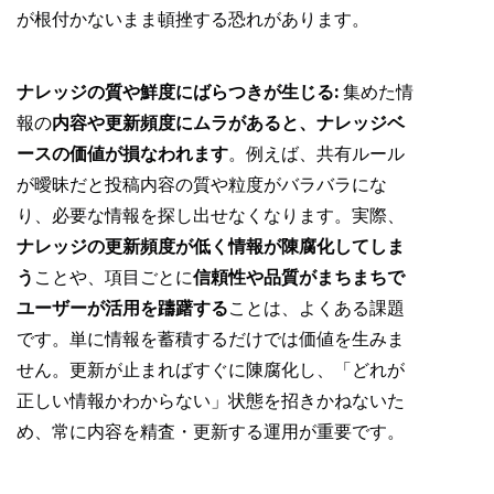
が根付かないまま頓挫する恐れがあります。
ナレッジの質や鮮度にばらつきが生じる:
集めた情
報の
内容や更新頻度にムラがあると、ナレッジベ
ースの価値が損なわれます
。例えば、共有ルール
が曖昧だと投稿内容の質や粒度がバラバラにな
り、必要な情報を探し出せなくなります。実際、
ナレッジの更新頻度が低く情報が陳腐化してしま
う
ことや、項目ごとに
信頼性や品質がまちまちで
ユーザーが活用を躊躇する
ことは、よくある課題
です。単に情報を蓄積するだけでは価値を生みま
せん。更新が止まればすぐに陳腐化し、「どれが
正しい情報かわからない」状態を招きかねないた
め、常に内容を精査・更新する運用が重要です。