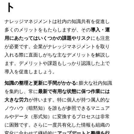
ト
ナレッジマネジメントは社内の知識共有を促進し
多くのメリットをもたらしますが、その
導入・運
用にあたってはいくつかの課題やリスク
にも注意
が必要です。企業がナレッジマネジメントを取り
入れる際に直面しがちな主なデメリットを解説し
ます。デメリットや課題もしっかり認識した上で
導入を促進しましょう。
知識の整理と更新に手間がかかる:
膨大な社内知識
を集約し、常に
最新で有用な状態に保つ作業には
大きな労力
が伴います。特に個人が持つ属人的な
ノウハウ（暗黙知）を誰もが参照できるマニュア
ルやデータ（形式知）に変換するプロセスは非常
に困難です。さらに一度共有化した情報も組織の
変化に合わせて継続的に
アップデートと整備を行