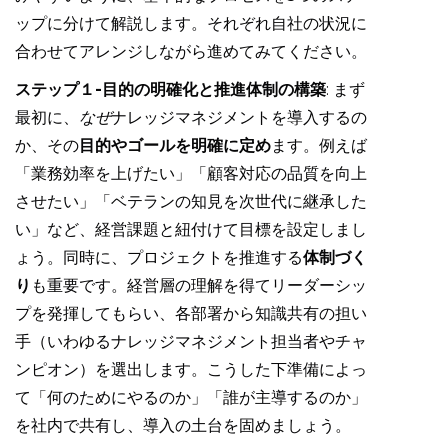
ップに分けて解説します。それぞれ自社の状況に
合わせてアレンジしながら進めてみてください。
ステップ１-目的の明確化と推進体制の構築
: まず
最初に、
なぜ
ナレッジマネジメントを導入するの
か、その
目的やゴールを明確に定め
ます。例えば
「業務効率を上げたい」「顧客対応の品質を向上
させたい」「ベテランの知見を次世代に継承した
い」など、経営課題と紐付けて目標を設定しまし
ょう。同時に、プロジェクトを推進する
体制づく
り
も重要です。経営層の理解を得てリーダーシッ
プを発揮してもらい、各部署から知識共有の担い
手（いわゆるナレッジマネジメント担当者やチャ
ンピオン）を選出します。こうした下準備によっ
て「何のためにやるのか」「誰が主導するのか」
を社内で共有し、導入の土台を固めましょう。