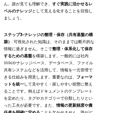
ん。誰が見ても理解でき、
すぐ実践に活かせるレ
ベルのナレッジ
として見える化することを目指し
ましょう。
ステップ3-ナレッジの整理・保存（共有基盤の構
築）
: 可視化された知識は、そのままでは断片的な
情報に過ぎません。そこで
整理・体系化して保存
するための基盤
を構築します。一般的には社内
Wikiやナレッジベース、データベース、ファイル
共有システムなどを活用して、情報を一元管理で
きる仕組みを用意します。重要なのは、
フォーマ
ットを統一
して見やすく・探しやすい状態に整え
ることです。例えばドキュメントのテンプレート
を定めたり、タグやカテゴリーで分類したりとい
った工夫が必要です。また、
情報の更新頻度や責
任者を明確に定める
ことも欠かせません。誰がど