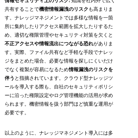
情報セキュリティ上のリスク:
知識を社内外で広く
共有することで
機密情報漏洩のリスク
も高まりま
す。ナレッジマネジメントでは多様な情報を一箇
所に集約したりアクセス範囲を拡大したりするた
め、適切な権限管理やセキュリティ対策を欠くと
不正アクセスや情報流出につながる恐れ
がありま
す。実際、ファイル共有など手軽な手段でナレッ
ジをまとめた場合、必要な情報を探しにくいだけ
でなく複製が容易になるため
情報漏洩のリスクを
伴う
と指摘されています。クラウド型ナレッジツ
ールを導入する際も、自社のセキュリティポリシ
ーに沿った権限設定やログ管理機能の活用が求め
られます。機密情報を扱う部門ほど慎重な運用が
必要です。
以上のように、ナレッジマネジメント導入には多