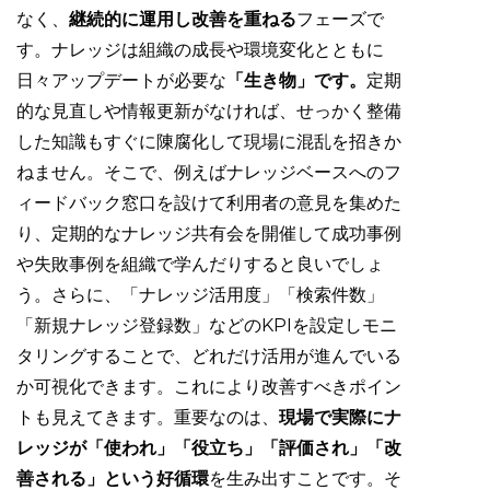
なく、
継続的に運用し改善を重ねる
フェーズで
す。ナレッジは組織の成長や環境変化とともに
日々アップデートが必要な
「生き物」です。
定期
的な見直しや情報更新がなければ、せっかく整備
した知識もすぐに陳腐化して現場に混乱を招きか
ねません。そこで、例えばナレッジベースへのフ
ィードバック窓口を設けて利用者の意見を集めた
り、定期的なナレッジ共有会を開催して成功事例
や失敗事例を組織で学んだりすると良いでしょ
う。さらに、「ナレッジ活用度」「検索件数」
「新規ナレッジ登録数」などのKPIを設定しモニ
タリングすることで、どれだけ活用が進んでいる
か可視化できます。これにより改善すべきポイン
トも見えてきます。重要なのは、
現場で実際にナ
レッジが「使われ」「役立ち」「評価され」「改
善される」という好循環
を生み出すことです。そ