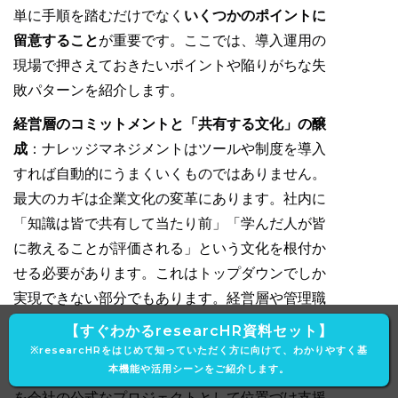
単に手順を踏むだけでなく
いくつかのポイントに
留意すること
が重要です。ここでは、導入運用の
現場で押さえておきたいポイントや陥りがちな失
敗パターンを紹介します。
経営層のコミットメントと「共有する文化」の醸
成
：ナレッジマネジメントはツールや制度を導入
すれば自動的にうまくいくものではありません。
最大のカギは企業文化の変革にあります。社内に
「知識は皆で共有して当たり前」「学んだ人が皆
に教えることが評価される」という文化を根付か
せる必要があります。これはトップダウンでしか
実現できない部分でもあります。経営層や管理職
が率先して知識共有に参加し、「知識を隠さず出
【すぐわかるresearcHR資料セット】
すことは会社への貢献だ」というメッセージを発
※researcHRをはじめて知っていただく方に向けて、わかりやすく基
本機能や活用シーンをご紹介します。
信しましょう。そして、知識共有の取り組み自体
を会社の公式なプロジェクトとして位置づけ支援