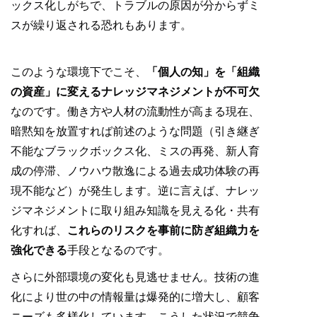
ックス化しがちで、トラブルの原因が分からずミ
スが繰り返される恐れもあります。
このような環境下でこそ、
「個人の知」を「組織
の資産」に変えるナレッジマネジメントが不可欠
なのです。働き方や人材の流動性が高まる現在、
暗黙知を放置すれば前述のような問題（引き継ぎ
不能なブラックボックス化、ミスの再発、新人育
成の停滞、ノウハウ散逸による過去成功体験の再
現不能など）が発生します。逆に言えば、ナレッ
ジマネジメントに取り組み知識を見える化・共有
化すれば、
これらのリスクを事前に防ぎ組織力を
強化できる
手段となるのです。
さらに外部環境の変化も見逃せません。技術の進
化により世の中の情報量は爆発的に増大し、顧客
ニーズも多様化しています。こうした状況で競争