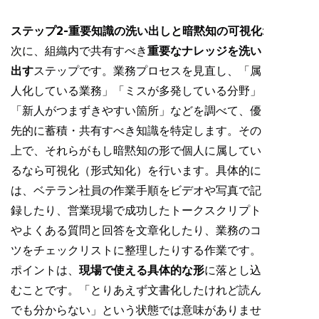
ステップ2-重要知識の洗い出しと暗黙知の可視化
:
次に、組織内で共有すべき
重要なナレッジを洗い
出す
ステップです。業務プロセスを見直し、「属
人化している業務」「ミスが多発している分野」
「新人がつまずきやすい箇所」などを調べて、優
先的に蓄積・共有すべき知識を特定します。その
上で、それらがもし暗黙知の形で個人に属してい
るなら可視化（形式知化）を行います。具体的に
は、ベテラン社員の作業手順をビデオや写真で記
録したり、営業現場で成功したトークスクリプト
やよくある質問と回答を文章化したり、業務のコ
ツをチェックリストに整理したりする作業です。
ポイントは、
現場で使える具体的な形
に落とし込
むことです。「とりあえず文書化したけれど読ん
でも分からない」という状態では意味がありませ