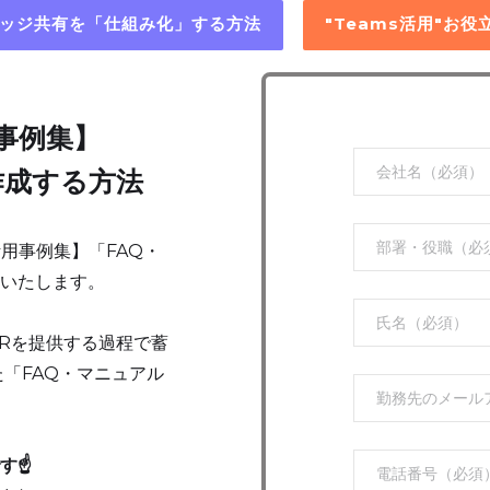
レッジ共有を「仕組み化」する方法
"Teams活用"お
用事例集】
作成する方法
活用事例集】「FAQ・
いたします。
cHRを提供する過程で蓄
た「FAQ・マニュアル
。
す☝