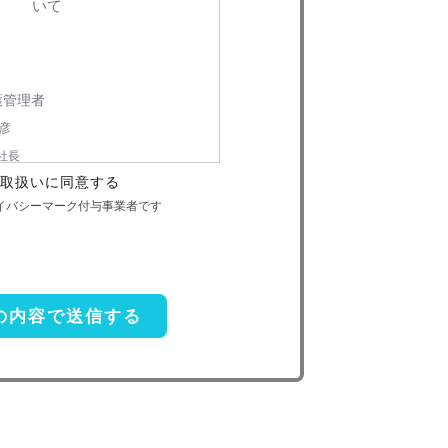
いて
護管理者
彦
社長
取扱いに同意する
-6730
ライバシーマーク付与事業者です
個人情報の利用目的
本人への連絡を含む）のため
扱い委託
前項利用目的の範囲に限って個人情報
があります。この場合、個人情報 保護水
し、個人 情報の適正管理・機密保持につ
適切な管理を実施させます。
示等の請求