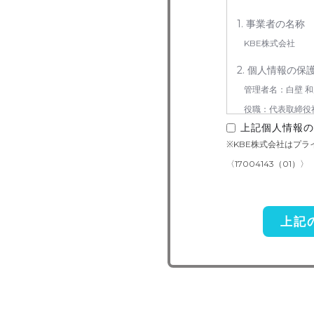
1. 事業者の名称
KBE株式会社
2. 個人情報の保
管理者名：白壁 和
役職：代表取締役
上記個人情報の
連絡先：050-5240
※KBE株式会社はプ
3. お預かりする
〈17004143（01）〉
お問い合わせ対応（
4. 個人情報取り
当社は事業運営上、
を外部に委託すること
準の高い委託先を選定
いての契約を交わし、
5. 個人情報の開