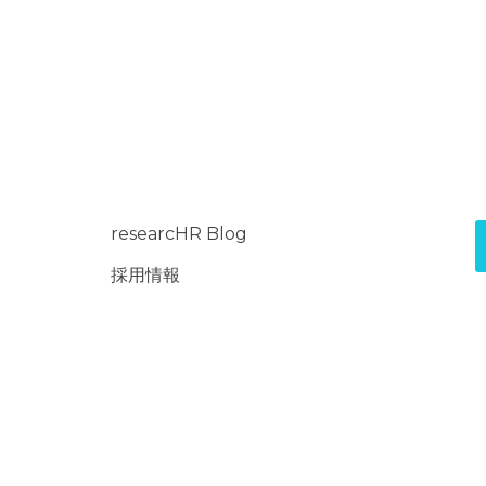
ご本人様は、当社に
供記録の開示等（利用
削除、利用の停止また
て、下記の当社問合わ
際、当社はお客様ご本
的な期間内に対応いた
【お問い合わせ窓
researcHR Blog
〒151-0071 東京都渋
採用情報
TEL：050-5240-
E-mail：contact@r
受付時間：平日10：
(※土・日曜日、祝
く)
6. 個人情報を提
ご本人様が当社に個