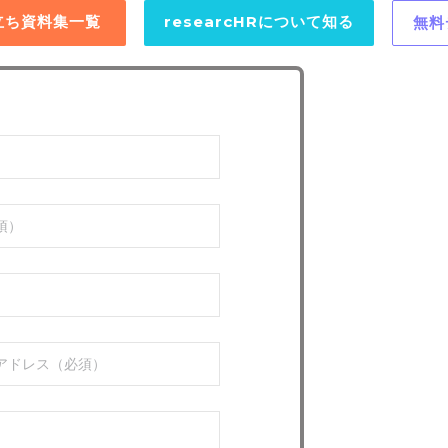
役立ち資料集一覧
researcHRについて知る
無料