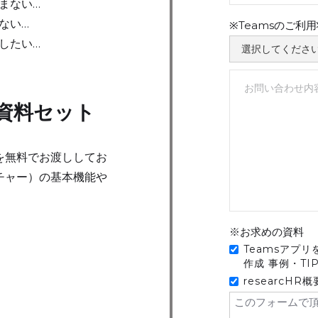
まない…
ない…
※Teamsのご利
したい…
HR資料セット
トを無料でお渡ししてお
ーチャー）の基本機能や
※お求めの資料
Teamsアプ
作成 事例・TI
researcHR
このフォームで