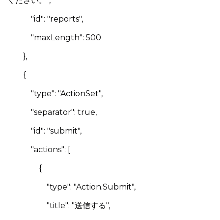
ください。",
"id": "reports",
"maxLength": 500
},
{
"type": "ActionSet",
"separator": true,
"id": "submit",
"actions": [
{
"type": "Action.Submit",
"title": "送信する",