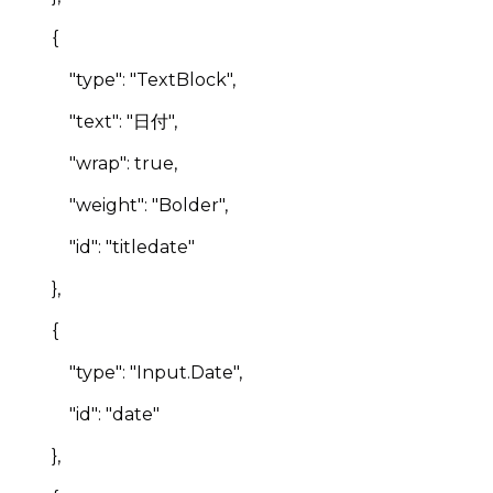
{
"type": "TextBlock",
"text": "日付",
"wrap": true,
"weight": "Bolder",
"id": "titledate"
},
{
"type": "Input.Date",
"id": "date"
},