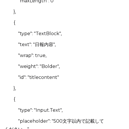
"maxLength": 0
},
{
"type": "TextBlock",
"text": "日報内容",
"wrap": true,
"weight": "Bolder",
"id": "titlecontent"
},
{
"type": "Input.Text",
"placeholder": "500文字以内で記載して