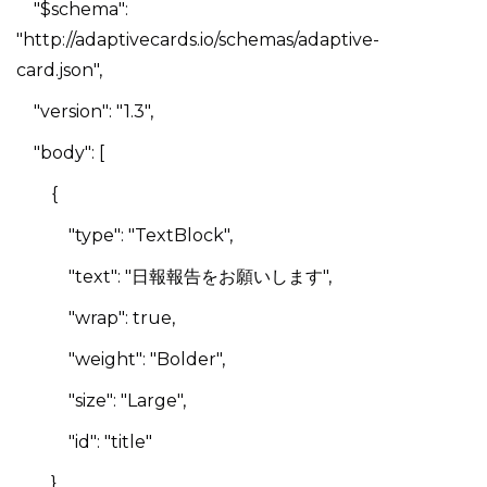
"$schema":
"http://adaptivecards.io/schemas/adaptive-
card.json",
"version": "1.3",
"body": [
{
"type": "TextBlock",
"text": "日報報告をお願いします",
"wrap": true,
"weight": "Bolder",
"size": "Large",
"id": "title"
},