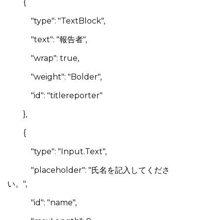
{
"type": "TextBlock",
"text": "報告者",
"wrap": true,
"weight": "Bolder",
"id": "titlereporter"
},
{
"type": "Input.Text",
"placeholder": "氏名を記入してくださ
い。",
"id": "name",