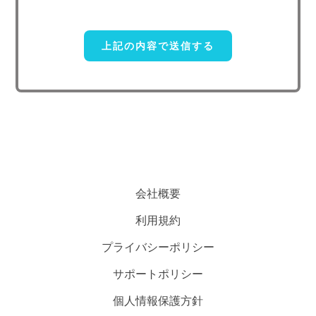
4. 個人情報取り扱い委託
当社は事業運営上、前項利用目的の範囲に限って個人情報を外部
に委託することがあります。この場合、個人情報 保護水準の高い委
託先を選定し、個人 情報の適正管理・機密保持についての契約を交
わし、適切な管理を実施させます。
5. 個人情報の開示等の請求
ご本人様は、当社に対してご自身の個人情報及び第三者提供記録
の開示等（利用目的の通知、開示、内容の訂正・追加・削除、利用の
停止または消去、第三者への提供の停止）に関して、下記の当社問合
わせ窓口に申し出ることができます。その際、当社はお客様ご本人を
会社概要
確認させていただいたうえで、合理的な期間内に対応いたします。
利用規約
【お問い合わせ窓口】
プライバシーポリシー
〒151-0071 東京都渋谷区本町3-49-15-308
サポートポリシー
TEL：050-5240-6730
E-mail：contact@researchr.work
個人情報保護方針