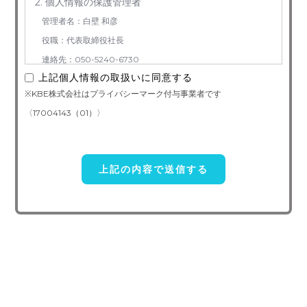
2. 個人情報の保護管理者
管理者名：白壁 和彦
役職：代表取締役社長
連絡先：050-5240-6730
上記個人情報の取扱いに同意する
3. お預かりする個人情報の利用目的
※KBE株式会社はプライバシーマーク付与事業者です
お問い合わせ対応（本人への連絡を含む）のため
〈17004143（01）〉
4. 個人情報取り扱い委託
当社は事業運営上、前項利用目的の範囲に限って個人情報を外部
に委託することがあります。この場合、個人情報 保護水準の高い委
託先を選定し、個人 情報の適正管理・機密保持についての契約を交
わし、適切な管理を実施させます。
5. 個人情報の開示等の請求
ご本人様は、当社に対してご自身の個人情報及び第三者提供記録
の開示等（利用目的の通知、開示、内容の訂正・追加・削除、利用の
停止または消去、第三者への提供の停止）に関して、下記の当社問合