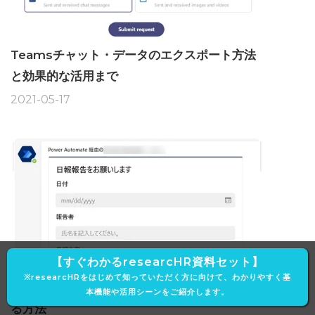
Teamsチャット・データのエクスポート方法
と効果的な活用まで
2021-05-17
【すぐわかるresearcHR資料セット】
※researcHRをはじめて知っていただく方に向けて、わかりやすく基
Teamsを活用して日報・週報を自動で収集す
本機能や活用シーンをご紹介します。
る方法