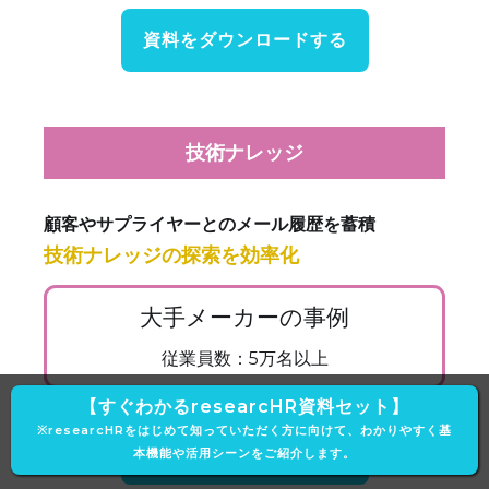
資料をダウンロードする
技術ナレッジ
顧客やサプライヤーとのメール履歴を蓄積
技術ナレッジの探索を効率化
大手メーカーの事例
従業員数：5万名以上
【すぐわかるresearcHR資料セット】
※researcHRをはじめて知っていただく方に向けて、わかりやすく基
資料をダウンロードする
本機能や活用シーンをご紹介します。