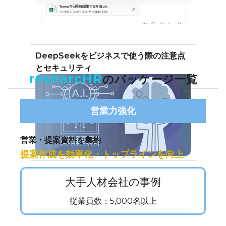
DeepSeekをビジネスで使う際の注意点
とセキュリティ
researcHR
のパッケージ一覧
営業力強化
営業・提案資料を集約
提案作成を効率化・トップラインを向上
大手人材会社の事例
従業員数：5,000名以上