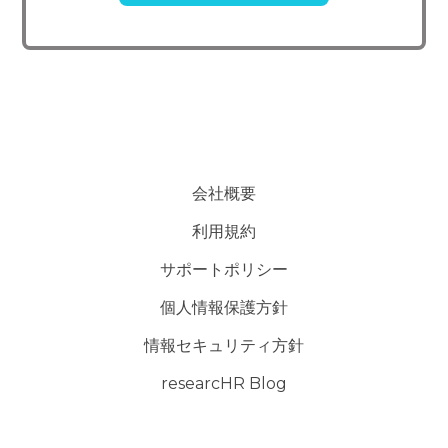
託先を選定し、個人 情報の適正管理・機密保持についての契約を交
わし、適切な管理を実施させます。
5. 個人情報の開示等の請求
ご本人様は、当社に対してご自身の個人情報及び第三者提供記録
の開示等（利用目的の通知、開示、内容の訂正・追加・削除、利用の
停止または消去、第三者への提供の停止）に関して、下記の当社問合
わせ窓口に申し出ることができます。その際、当社はお客様ご本人を
会社概要
確認させていただいたうえで、合理的な期間内に対応いたします。
利用規約
【お問い合わせ窓口】
サポートポリシー
〒151-0071 東京都渋谷区本町3-49-15-308
個人情報保護方針
TEL：050-5240-6730
E-mail：contact@researchr.work
情報セキュリティ方針
受付時間：平日10：00～19：00※
researcHR Blog
(※土・日曜日、祝日、年末年始、ゴールデンウィークを除く)
6. 個人情報を提供されることの任意性について