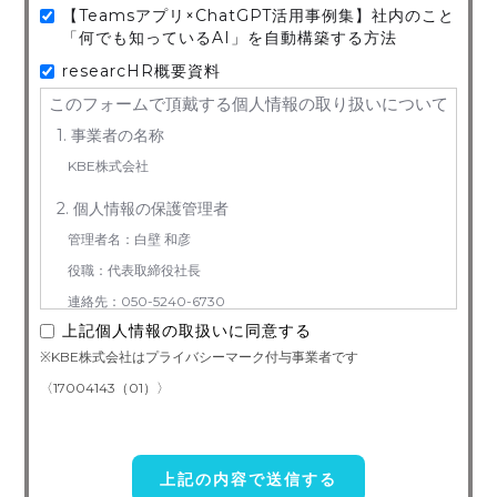
【Teamsアプリ×ChatGPT活用事例集】社内のこと
「何でも知っているAI」を自動構築する方法
researcHR概要資料
このフォームで頂戴する個人情報の取り扱いについて
1. 事業者の名称
KBE株式会社
2. 個人情報の保護管理者
管理者名：白壁 和彦
役職：代表取締役社長
連絡先：050-5240-6730
上記個人情報の取扱いに同意する
3. お預かりする個人情報の利用目的
※KBE株式会社はプライバシーマーク付与事業者です
お問い合わせ対応（本人への連絡を含む）のため
〈17004143（01）〉
4. 個人情報取り扱い委託
当社は事業運営上、前項利用目的の範囲に限って個人情報を外部
に委託することがあります。この場合、個人情報 保護水準の高い委