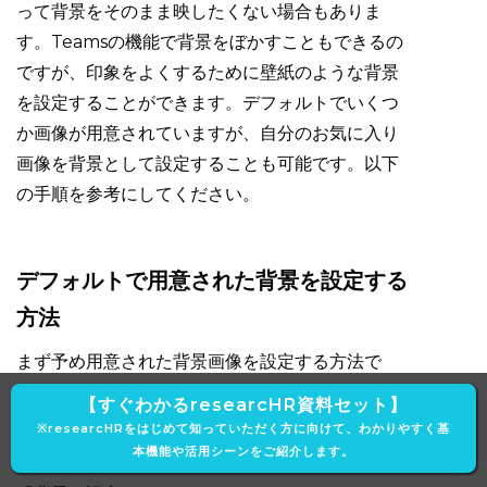
って背景をそのまま映したくない場合もありま
す。Teamsの機能で背景をぼかすこともできるの
ですが、印象をよくするために壁紙のような背景
を設定することができます。デフォルトでいくつ
か画像が用意されていますが、自分のお気に入り
画像を背景として設定することも可能です。以下
の手順を参考にしてください。
デフォルトで用意された背景を設定する
方法
まず予め用意された背景画像を設定する方法で
す。
【すぐわかるresearcHR資料セット】
※researcHRをはじめて知っていただく方に向けて、わかりやすく基
1.会議開始前に表示される音声及びビデオの設定
本機能や活用シーンをご紹介します。
画面で下図のようにビデオをONにし、隣にある