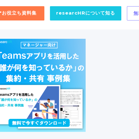
用"お役立ち資料集
researcHRについて知る
無