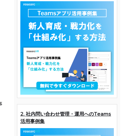
。
事
2. 社内問い合わせ管理・運用へのTeams
活用事例集