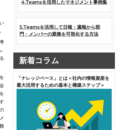
4.Teamsを活用したマネジメント事例集
い
5.Teamsを活用して日報・週報から部
。
門・メンバーの業務を可視化する方法
考
ム
る
新着コラム
を
「ナレッジベース」とは＜社内の情報資産を
最大活用するための基本と構築ステップ＞
会
を
す
の
メ
難