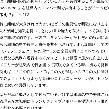
は「組織内の誰が何を知っているか」を共有することが重要で
ows what」を組織内のメンバー間で共有することがチームビ
考えです。※註2
特に組織が大きければ大きいほどその重要性が明確になります
各個人が同じ知識を持つことは力量や能力が個人によって異なる
率で非現実的です。一方で、各メンバーがそれぞれの役割に応
らも組織の中で役割と責任を共有化されていれば組織としての
というプロジェクトを実現するのに全員が同じことをするより
て異なる業務を遂行する方がスピードと精度は遥かに向上しま
メモリーが組織内で行き渡って実現できている時に初めて発揮
例えば、「この件についてはこの人が詳しいのでこの人に聞け
てみよう」というような意識やコミュニケーションが、トラン
織において浸透しています。
はただ単に概念として知っているだけでは組織の中で発揮され
管理者が意識的にトランザクティブメモリーを浸透させる働き
く行動が必要となります。