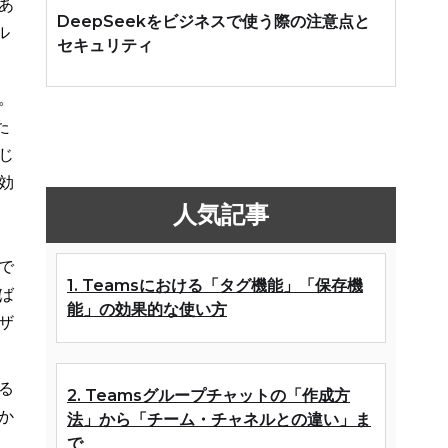
あ
DeepSeekをビジネスで使う際の注意点と
ル
セキュリティ
。
た
じ
効
人気記事
で
1. Teamsにおける「タグ機能」「保存機
ば
能」の効果的な使い方
ザ
る
2. Teamsグループチャットの「作成方
か
法」から「チーム・チャネルとの違い」ま
で