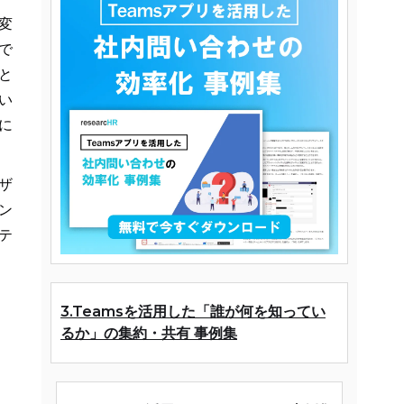
変
で
と
い
に
ザ
ン
テ
3.Teamsを活用した「誰が何を知ってい
るか」の集約・共有 事例集