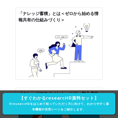
「ナレッジ蓄積」とは＜ゼロから始める情
報共有の仕組みづくり＞
「ナレッジマネジメント」とは＜初心者向
【すぐわかるresearcHR資料セット】
けにメリット・導入ポイントを徹底解説＞
※researcHRをはじめて知っていただく方に向けて、わかりやすく基
本機能や活用シーンをご紹介します。