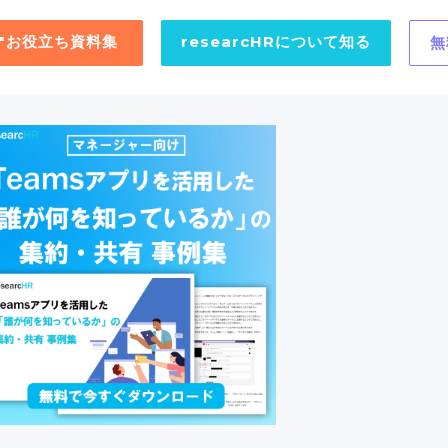
用"お役立ち資料集
researcHRについて知る
無