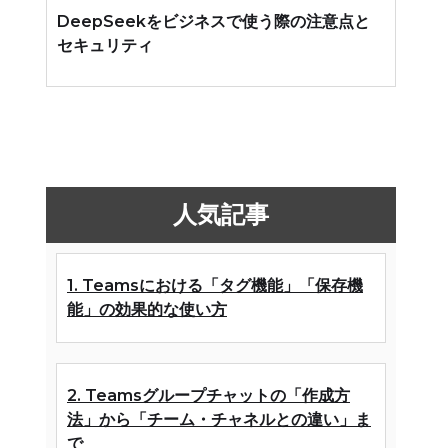
DeepSeekをビジネスで使う際の注意点と
セキュリティ
人気記事
1. Teamsにおける「タグ機能」「保存機
能」の効果的な使い方
2. Teamsグループチャットの「作成方
法」から「チーム・チャネルとの違い」ま
で