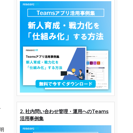
ウ
ど
2. 社内問い合わせ管理・運用へのTeams
活用事例集
明