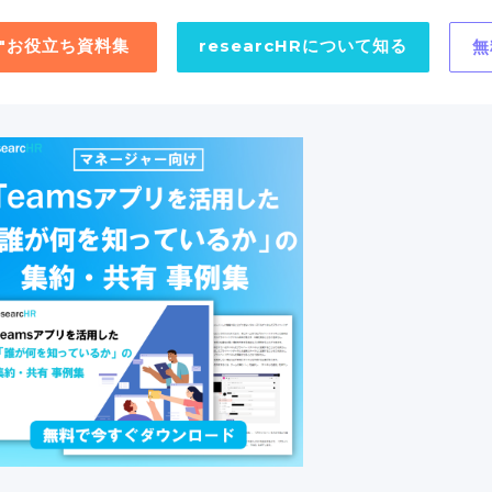
用"お役立ち資料集
researcHRについて知る
無