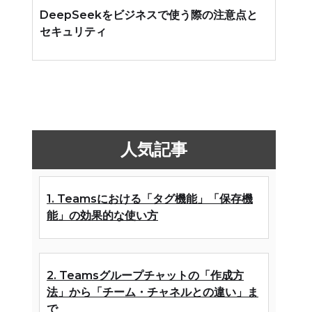
DeepSeekをビジネスで使う際の注意点と
セキュリティ
人気記事
1. Teamsにおける「タグ機能」「保存機
能」の効果的な使い方
2. Teamsグループチャットの「作成方
法」から「チーム・チャネルとの違い」ま
で