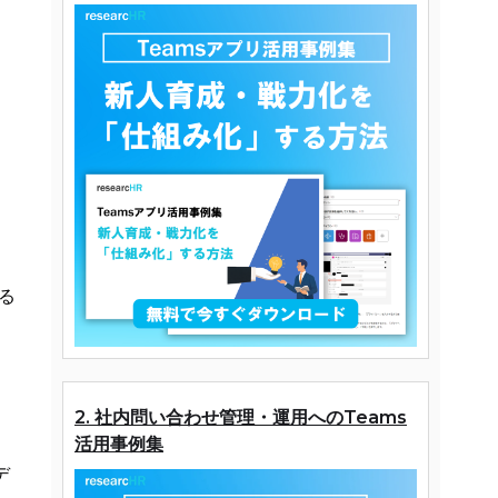
る
2. 社内問い合わせ管理・運用へのTeams
活用事例集
デ