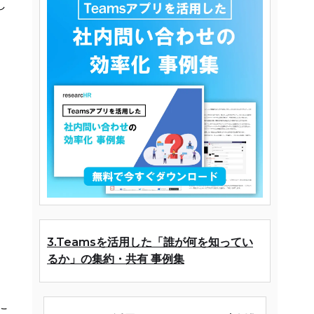
し
3.Teamsを活用した「誰が何を知ってい
るか」の集約・共有 事例集
こ