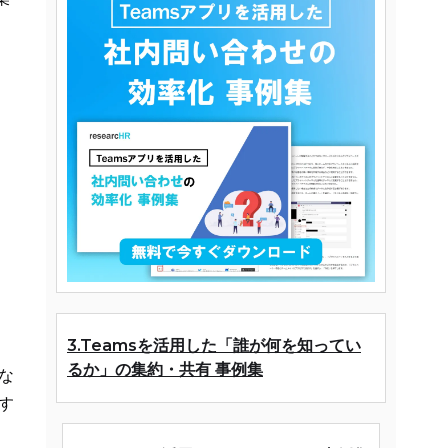
3.Teamsを活用した「誰が何を知ってい
るか」の集約・共有 事例集
な
す