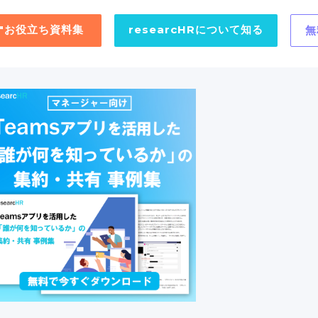
用"お役立ち資料集
researcHRについて知る
無