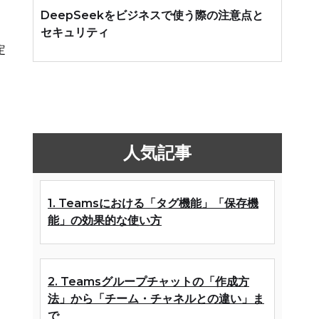
DeepSeekをビジネスで使う際の注意点と
セキュリティ
定
人気記事
1. Teamsにおける「タグ機能」「保存機
能」の効果的な使い方
2. Teamsグループチャットの「作成方
法」から「チーム・チャネルとの違い」ま
で