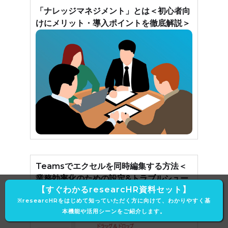
「ナレッジマネジメント」とは＜初心者向
けにメリット・導入ポイントを徹底解説＞
Teamsでエクセルを同時編集する方法＜
業務効率化のための設定&トラブルシュー
【すぐわかるresearcHR資料セット】
ティング＞
※researcHRをはじめて知っていただく方に向けて、わかりやすく基
本機能や活用シーンをご紹介します。