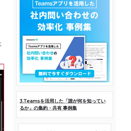
こ
3.Teamsを活用した「誰が何を知ってい
るか」の集約・共有 事例集