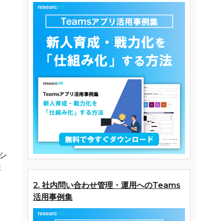
シ
存
2. 社内問い合わせ管理・運用へのTeams
活用事例集
も