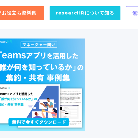
用"お役立ち資料集
researcHRについて知る
無