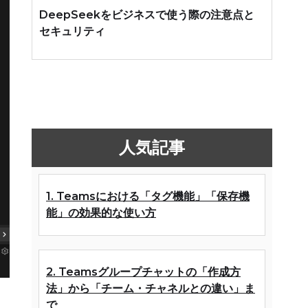
DeepSeekをビジネスで使う際の注意点と
セキュリティ
人気記事
1. Teamsにおける「タグ機能」「保存機
能」の効果的な使い方
2. Teamsグループチャットの「作成方
法」から「チーム・チャネルとの違い」ま
で