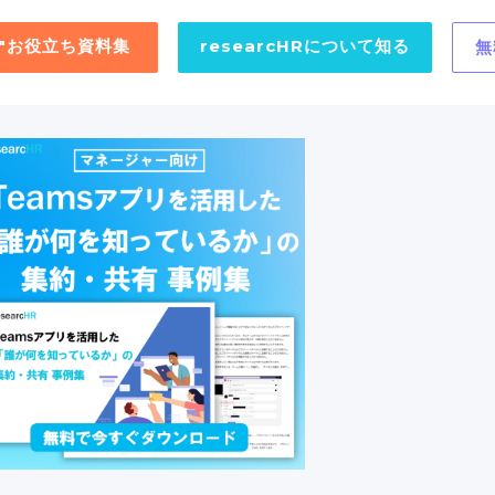
用"お役立ち資料集
researcHRについて知る
無