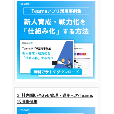
2. 社内問い合わせ管理・運用へのTeams
活用事例集
と