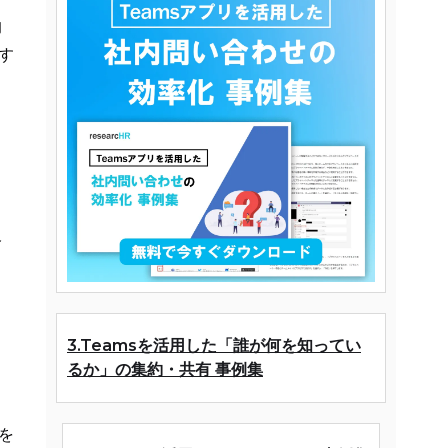
的
す
欠
3.Teamsを活用した「誰が何を知ってい
るか」の集約・共有 事例集
を