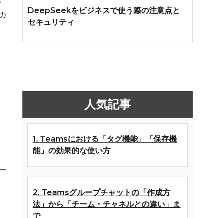
必
DeepSeekをビジネスで使う際の注意点と
カ
セキュリティ
人気記事
1. Teamsにおける「タグ機能」「保存機
能」の効果的な使い方
ド
一
2. Teamsグループチャットの「作成方
法」から「チーム・チャネルとの違い」ま
で