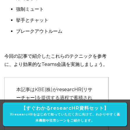
強制ミュート
挙手とチャット
ブレークアウトルーム
今回の記事で紹介したこれらのテクニックを参考
に、より効果的なTeams会議を実施しましょう。
本記事はKBE(株)が
researcHR(リサ
ーチャー)
を提供する過程で蓄積され
た、現場の声やノウハウ・事例をもと
【すぐわかるresearcHR資料セット】
に作成しております。
※researcHRをはじめて知っていただく方に向けて、わかりやすく基
本機能や活用シーンをご紹介します。