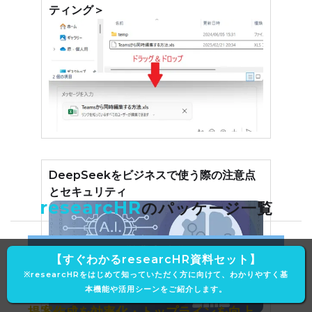
ティング＞
DeepSeekをビジネスで使う際の注意点
とセキュリティ
researcHR
のパッケージ一覧
営業力強化
【すぐわかるresearcHR資料セット】
※researcHRをはじめて知っていただく方に向けて、わかりやすく基
本機能や活用シーンをご紹介します。
営業・提案資料を集約
提案作成を効率化・トップラインを向上