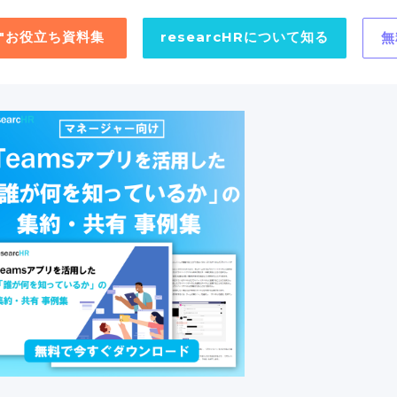
用"お役立ち資料集
researcHRについて知る
無