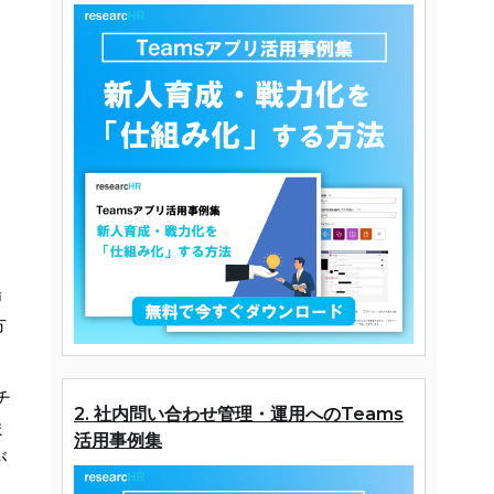
場
方
チ
2. 社内問い合わせ管理・運用へのTeams
ま
活用事例集
が