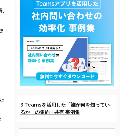
刷
ま
た
3.Teamsを活用した「誰が何を知ってい
るか」の集約・共有 事例集
解