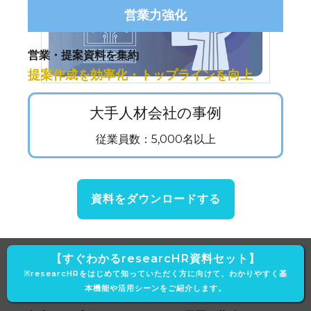
営業力強化
営業・提案資料を集約
提案作成を効率化・トップラインを向上
大手人材会社の事例
従業員数：5,000名以上
資料をダウンロードする
【すぐわかるresearcHR資料セット】
技術ナレッジ
※researcHRをはじめて知っていただく方に向けて、わかりやすく基
本機能や活用シーンをご紹介します。