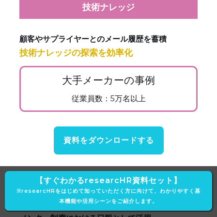
技術ナレッジ
顧客やサプライヤーとのメール履歴を蓄積
技術ナレッジの探索を効率化
大手メーカーの事例
従業員数：5万名以上
資料をダウンロードする
【すぐわかるresearcHR資料セット】
若手・異動者 オンボーディング
※researcHRをはじめて知っていただく方に向けて、わかりやすく基
本機能や活用シーンをご紹介します。