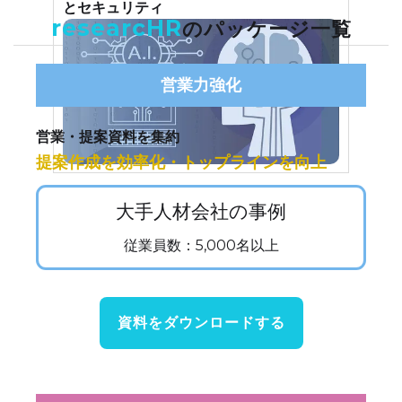
とセキュリティ
researcHR
のパッケージ一覧
営業力強化
営業・提案資料を集約
提案作成を効率化・トップラインを向上
大手人材会社の事例
従業員数：5,000名以上
資料をダウンロードする