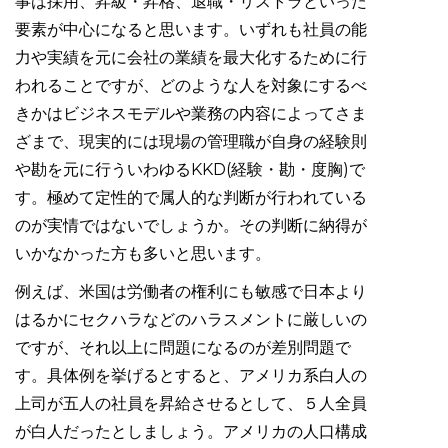
事は採用、昇級・昇格、退職・リストラといった
要素が中心になると思います。いずれも社員の能
力や実績を元に会社の業績を最大化するために行
われることですが、どのような人を対象にするべ
きかはビジネスモデルや業務の内容によってさま
ざまで、現実的には現場の管理職が自身の経験則
や勘を元に行ういわゆるKKD(経験・勘・度胸)で
す。極めて定性的で属人的な判断が行われている
のが実情ではないでしょうか。その判断に納得が
いかなかった方も多いと思います。
例えば、米国は労働者の権利にも敏感で日本より
はるかにセクハラなどのハラスメントに厳しいの
ですが、それ以上に問題になるのが差別問題で
す。具体例を挙げるとすると、アメリカ系白人の
上司が五人の社員を昇給させるとして、５人全員
が白人だったとしましょう。アメリカの人口構成