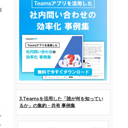
説
3.Teamsを活用した「誰が何を知ってい
るか」の集約・共有 事例集
ー
シ
。