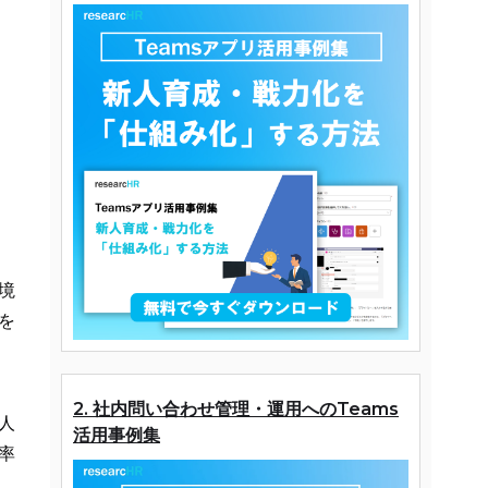
境
を
2. 社内問い合わせ管理・運用へのTeams
人
活用事例集
率