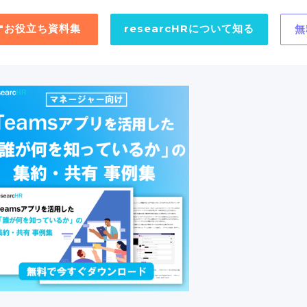
用"お役立ち資料集
researcHRについて知る
無