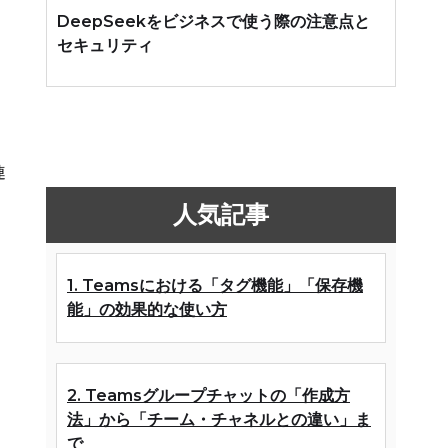
DeepSeekをビジネスで使う際の注意点と
セキュリティ
。
。
連
人気記事
1. Teamsにおける「タグ機能」「保存機
能」の効果的な使い方
ま
2. Teamsグループチャットの「作成方
法」から「チーム・チャネルとの違い」ま
で