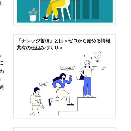
し
「ナレッジ蓄積」とは＜ゼロから始める情報
共有の仕組みづくり＞
。
こ
ぬ
自
達