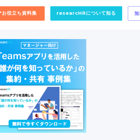
用"お役立ち資料集
researcHRについて知る
無