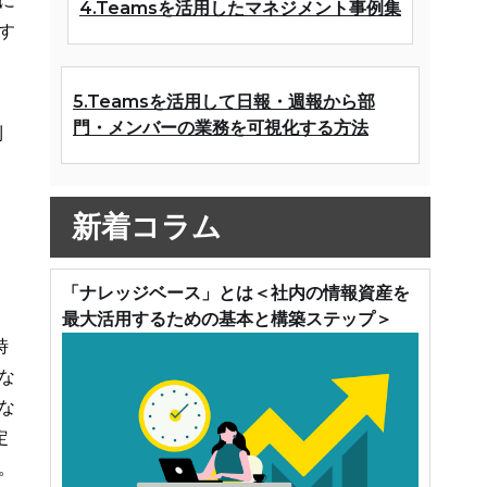
に
4.Teamsを活用したマネジメント事例集
す
5.Teamsを活用して日報・週報から部
門・メンバーの業務を可視化する方法
則
新着コラム
「ナレッジベース」とは＜社内の情報資産を
最大活用するための基本と構築ステップ＞
時
な
な
定
。