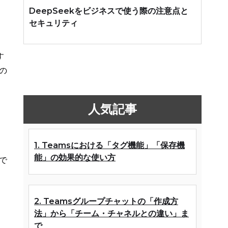
DeepSeekをビジネスで使う際の注意点と
セキュリティ
す
の
人気記事
1. Teamsにおける「タグ機能」「保存機
能」の効果的な使い方
で
2. Teamsグループチャットの「作成方
法」から「チーム・チャネルとの違い」ま
で