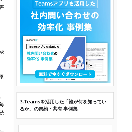
害
成
原
、
3.Teamsを活用した「誰が何を知ってい
毎
るか」の集約・共有 事例集
続