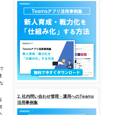
で
達
な
2. 社内問い合わせ管理・運用へのTeams
設
活用事例集
間
め