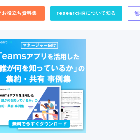
用"お役立ち資料集
researcHRについて知る
無