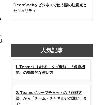
DeepSeekをビジネスで使う際の注意点と
セキュリティ
き
。
ま
人気記事
る
1. Teamsにおける「タグ機能」「保存機
能」の効果的な使い方
2. Teamsグループチャットの「作成方
法」から「チーム・チャネルとの違い」ま
で