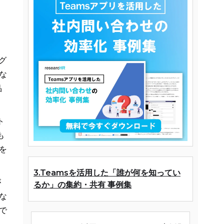
グ
な
品
ト
も
を
3.Teamsを活用した「誰が何を知ってい
が
るか」の集約・共有 事例集
な
で