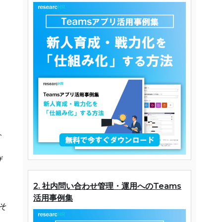
、
ザ
2. 社内問い合わせ管理・運用へのTeams
ッ
活用事例集
そ