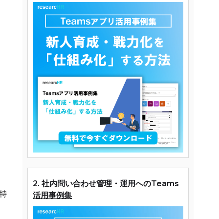
2. 社内問い合わせ管理・運用へのTeams
特
活用事例集