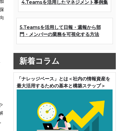
加
4.Teamsを活用したマネジメント事例集
保
向
5.Teamsを活用して日報・週報から部
門・メンバーの業務を可視化する方法
新着コラム
に
「ナレッジベース」とは＜社内の情報資産を
最大活用するための基本と構築ステップ＞
や
解
。