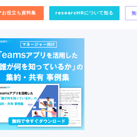
用"お役立ち資料集
researcHRについて知る
無