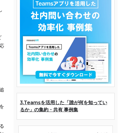
し
ビ
応
追
3.Teamsを活用した「誰が何を知ってい
を
るか」の集約・共有 事例集
る