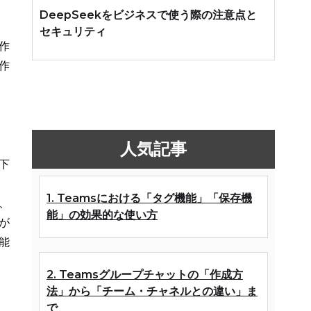
DeepSeekをビジネスで使う際の注意点と
セキュリティ
作
作
人気記事
下
1. Teamsにおける「タグ機能」「保存機
、
能」の効果的な使い方
が
能
2. Teamsグループチャットの「作成方
法」から「チーム・チャネルとの違い」ま
で