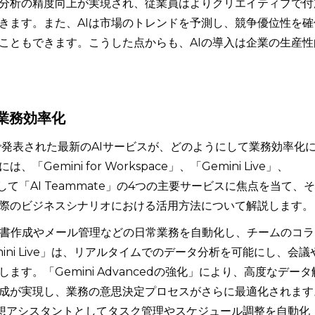
分析の精度向上が実現され、従業員はよりクリエイティブで付
きます。また、AIは市場のトレンドを予測し、競争優位性を確
こともできます。こうした点からも、AIの導入は企業の生産性
×業務効率化
2024で発表された最新のAIサービスが、どのようにして業務効率化
emini for Workspace」、「Gemini Live」、
、そして「AI Teammate」の4つの主要サービスに焦点を当て、そ
際のビジネスシナリオにおける活用方法について解説します。
ce」は、文書作成やメール管理などの日常業務を自動化し、チームのコラ
ni Live」は、リアルタイムでのデータ分析を可能にし、会議
す。「Gemini Advancedの強化」により、高度なデータ
成が実現し、業務の意思決定プロセスがさらに最適化されます
は、仮想アシスタントとしてタスク管理やスケジュール調整を自動化