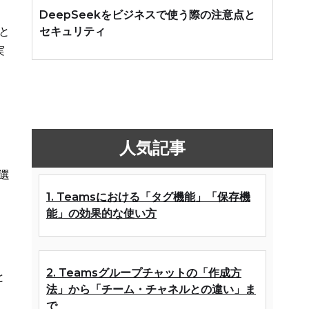
DeepSeekをビジネスで使う際の注意点と
セキュリティ
と
実
人気記事
、
選
1. Teamsにおける「タグ機能」「保存機
能」の効果的な使い方
2. Teamsグループチャットの「作成方
と
法」から「チーム・チャネルとの違い」ま
で