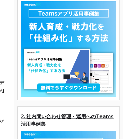
デ
I
ッ
2. 社内問い合わせ管理・運用へのTeams
が
活用事例集