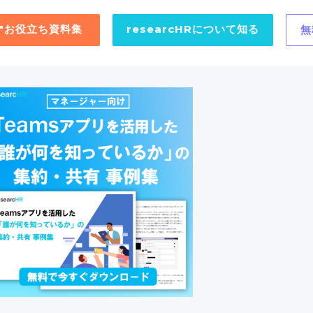
用"お役立ち資料集
researcHRについて知る
無