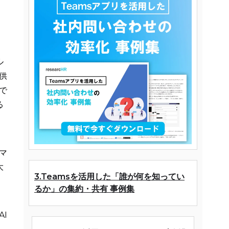
ル
供
で
る
マ
大
3.Teamsを活用した「誰が何を知ってい
るか」の集約・共有 事例集
I