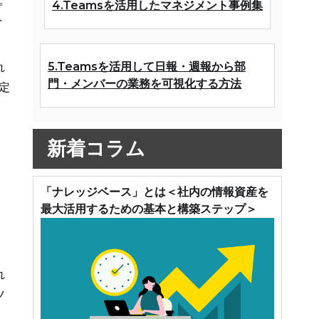
。
4.Teamsを活用したマネジメント事例集
を
5.Teamsを活用して日報・週報から部
れ
門・メンバーの業務を可視化する方法
定
新着コラム
「ナレッジベース」とは＜社内の情報資産を
最大活用するための基本と構築ステップ＞
れ
ツ