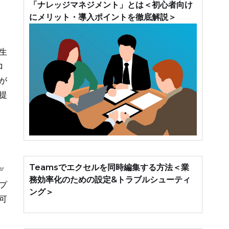
「ナレッジマネジメント」とは＜初心者向け
にメリット・導入ポイントを徹底解説＞
生
ロ
が
提
Teamsでエクセルを同時編集する方法＜業
デ
務効率化のための設定&トラブルシューティ
プ
ング＞
可