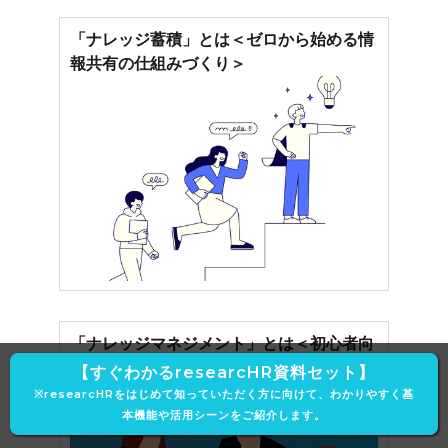
「ナレッジ蓄積」とは＜ゼロから始める情
報共有の仕組みづくり＞
「ナレッジマネジメント」とは＜初心者向
けにメリット・導入ポイントを徹底解説＞
【すぐわかるresearcHR資料セット】
※researcHRをはじめて知っていただく方に向けて、わかりやすく基
本機能や活用シーンをご紹介します。