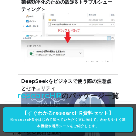
業務効率化のための設定&トラブルシュー
ティング＞
DeepSeekをビジネスで使う際の注意点
とセキュリティ
researcHR
のパッケージ一覧
【すぐわかるresearcHR資料セット】
営業力強化
※researcHRをはじめて知っていただく方に向けて、わかりやすく基
本機能や活用シーンをご紹介します。
営業・提案資料を集約