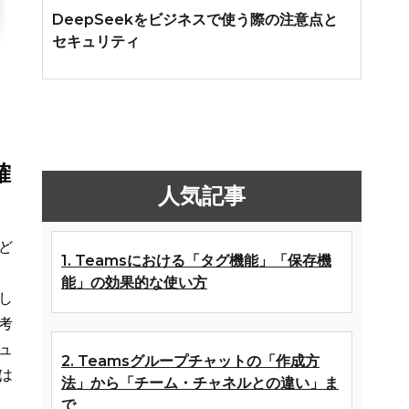
DeepSeekをビジネスで使う際の注意点と
セキュリティ
確
人気記事
ど
1. Teamsにおける「タグ機能」「保存機
能」の効果的な使い方
し
考
ュ
2. Teamsグループチャットの「作成方
は
法」から「チーム・チャネルとの違い」ま
で