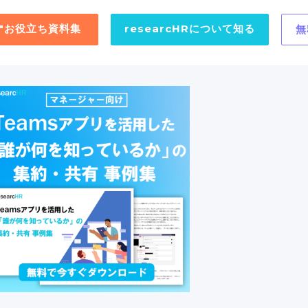
用"お役立ち資料集
researcHRについて知る
無