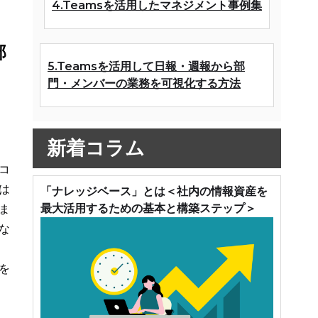
4.Teamsを活用したマネジメント事例集
部
5.Teamsを活用して日報・週報から部
門・メンバーの業務を可視化する方法
新着コラム
コ
は
「ナレッジベース」とは＜社内の情報資産を
最大活用するための基本と構築ステップ＞
ま
な
を