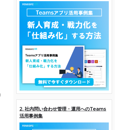
り
2. 社内問い合わせ管理・運用へのTeams
活用事例集