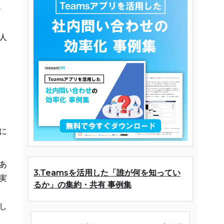
チ
人
に
あ
3.Teamsを活用した「誰が何を知ってい
実
るか」の集約・共有 事例集
し