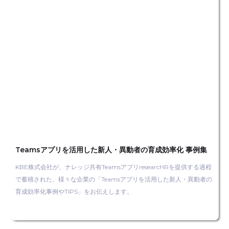
Teamsアプリを活用した新人・異動者の育成効率化 事例集
KBE株式会社が、ナレッジ共有TeamsアプリresearcHRを提供する過程
で蓄積された、様々な企業の「Teamsアプリを活用した新人・異動者の
育成効率化事例やTIPS」をお伝えします。