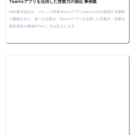
Teamsアプリを活用した営業力の強化 事例集
KBE株式会社が、ナレッジ共有TeamsアプリresearcHRを提供する過程
で蓄積された、様々な企業の「Teamsアプリを活用した営業力・営業生
産性強化の事例やTIPS」をお伝えします。