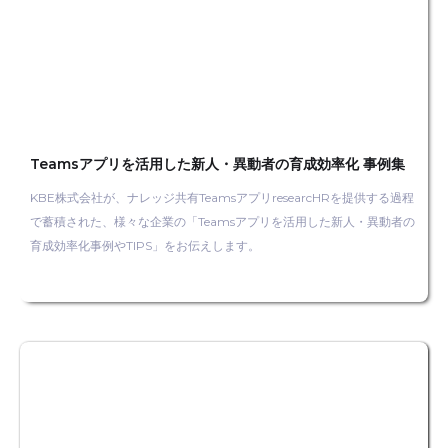
Teamsアプリを活用した新人・異動者の育成効率化 事例集
KBE株式会社が、ナレッジ共有TeamsアプリresearcHRを提供する過程
で蓄積された、様々な企業の「Teamsアプリを活用した新人・異動者の
育成効率化事例やTIPS」をお伝えします。