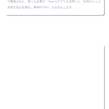
で蓄積された、様々な企業の「Teamsアプリを活用した「社内ナレッジ
共有文化の定着化」事例やTIPS」をお伝えします。