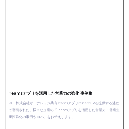
Teamsアプリを活用した営業力の強化 事例集
KBE株式会社が、ナレッジ共有TeamsアプリresearcHRを提供する過程
で蓄積された、様々な企業の「Teamsアプリを活用した営業力・営業生
産性強化の事例やTIPS」をお伝えします。