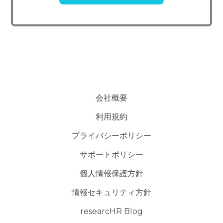
託先を選定し、個人 情報の適正管理・機密保持についての契約を交
わし、適切な管理を実施させます。
5. 個人情報の開示等の請求
ご本人様は、当社に対してご自身の個人情報及び第三者提供記録
の開示等（利用目的の通知、開示、内容の訂正・追加・削除、利用の
停止または消去、第三者への提供の停止）に関して、下記の当社問合
わせ窓口に申し出ることができます。その際、当社はお客様ご本人を
会社概要
確認させていただいたうえで、合理的な期間内に対応いたします。
利用規約
【お問い合わせ窓口】
プライバシーポリシー
〒151-0071 東京都渋谷区本町3-49-15-308
サポートポリシー
TEL：050-5240-6730
E-mail：contact@researchr.work
個人情報保護方針
受付時間：平日10：00～19：00※
情報セキュリティ方針
(※土・日曜日、祝日、年末年始、ゴールデンウィークを除く)
researcHR Blog
6. 個人情報を提供されることの任意性について