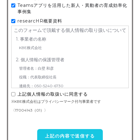
Teamsアプリを活用した新人・異動者の育成効率化
事例集
researcHR概要資料
このフォームで頂戴する個人情報の取り扱いについて
1. 事業者の名称
KBE株式会社
2. 個人情報の保護管理者
管理者名：白壁 和彦
役職：代表取締役社長
連絡先：050-5240-6730
上記個人情報の取扱いに同意する
3. お預かりする個人情報の利用目的
※KBE株式会社はプライバシーマーク付与事業者です
お問い合わせ対応（本人への連絡を含む）のため
〈17004143（01）〉
4. 個人情報取り扱い委託
当社は事業運営上、前項利用目的の範囲に限って個人情報を外部
に委託することがあります。この場合、個人情報 保護水準の高い委