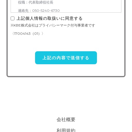
役職：代表取締役社長
連絡先：050-5240-6730
上記個人情報の取扱いに同意する
3. お預かりする個人情報の利用目的
※KBE株式会社はプライバシーマーク付与事業者です
お問い合わせ対応（本人への連絡を含む）のため
〈17004143（01）〉
4. 個人情報取り扱い委託
当社は事業運営上、前項利用目的の範囲に限って個人情報を外部
に委託することがあります。この場合、個人情報 保護水準の高い委
託先を選定し、個人 情報の適正管理・機密保持についての契約を交
わし、適切な管理を実施させます。
5. 個人情報の開示等の請求
ご本人様は、当社に対してご自身の個人情報及び第三者提供記録
の開示等（利用目的の通知、開示、内容の訂正・追加・削除、利用の
停止または消去、第三者への提供の停止）に関して、下記の当社問合
わせ窓口に申し出ることができます。その際、当社はお客様ご本人を
会社概要
確認させていただいたうえで、合理的な期間内に対応いたします。
利用規約