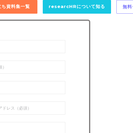
役立ち資料集一覧
researcHRについて知る
無料