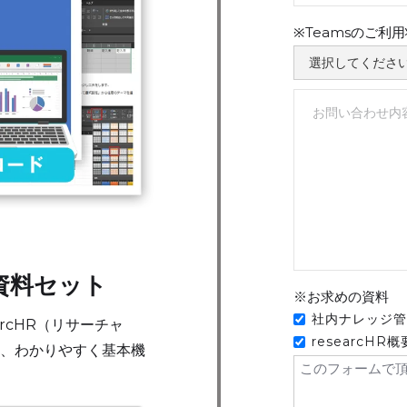
※Teamsのご利
R資料セット
※お求めの資料
社内ナレッジ管理
arcHR（リサーチャ
researcHR
、わかりやすく基本機
このフォームで