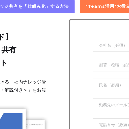
レッジ共有を「仕組み化」する方法
"Teams活用"お
ド】
・共有
ート
きる「社内ナレッジ管
コツ・解説付き＞」をお渡