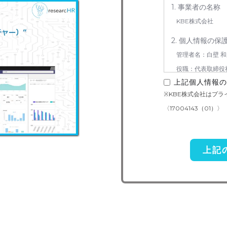
1. 事業者の名称
KBE株式会社
2. 個人情報の保
管理者名：白壁 和
役職：代表取締役
上記個人情報の
連絡先：050-5240
※KBE株式会社はプ
3. お預かりする
〈17004143（01）〉
お問い合わせ対応（
4. 個人情報取り
当社は事業運営上、
を外部に委託すること
準の高い委託先を選定
いての契約を交わし、
5. 個人情報の開
ご本人様は、当社に