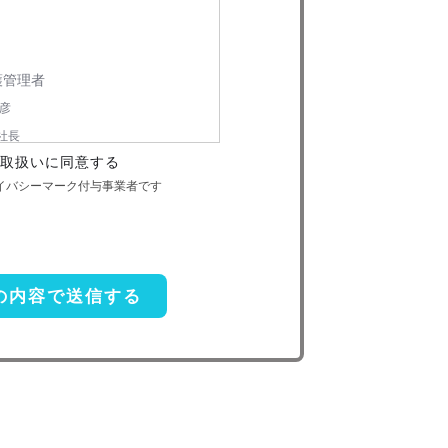
護管理者
彦
社長
取扱いに同意する
-6730
ライバシーマーク付与事業者です
個人情報の利用目的
本人への連絡を含む）のため
扱い委託
前項利用目的の範囲に限って個人情報
があります。この場合、個人情報 保護水
し、個人 情報の適正管理・機密保持につ
適切な管理を実施させます。
示等の請求
対してご自身の個人情報及び第三者提