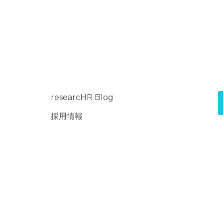
供記録の開示等（利用
削除、利用の停止また
て、下記の当社問合わ
際、当社はお客様ご本
的な期間内に対応いた
【お問い合わせ窓
researcHR Blog
〒151-0071 東京都渋
採用情報
TEL：050-5240-
E-mail：contact@r
受付時間：平日10：
(※土・日曜日、祝
く)
6. 個人情報を提
ご本人様が当社に個
よるものです。ただし