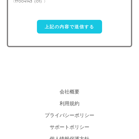
〈17004143（01）〉
4. 個人情報取り扱い委託
当社は事業運営上、前項利用目的の範囲に限って個人情報を外部
に委託することがあります。この場合、個人情報 保護水準の高い委
託先を選定し、個人 情報の適正管理・機密保持についての契約を交
わし、適切な管理を実施させます。
5. 個人情報の開示等の請求
ご本人様は、当社に対してご自身の個人情報及び第三者提供記録
の開示等（利用目的の通知、開示、内容の訂正・追加・削除、利用の
停止または消去、第三者への提供の停止）に関して、下記の当社問合
わせ窓口に申し出ることができます。その際、当社はお客様ご本人を
会社概要
確認させていただいたうえで、合理的な期間内に対応いたします。
利用規約
【お問い合わせ窓口】
プライバシーポリシー
〒151-0071 東京都渋谷区本町3-49-15-308
サポートポリシー
TEL：050-5240-6730
E-mail：contact@researchr.work
個人情報保護方針