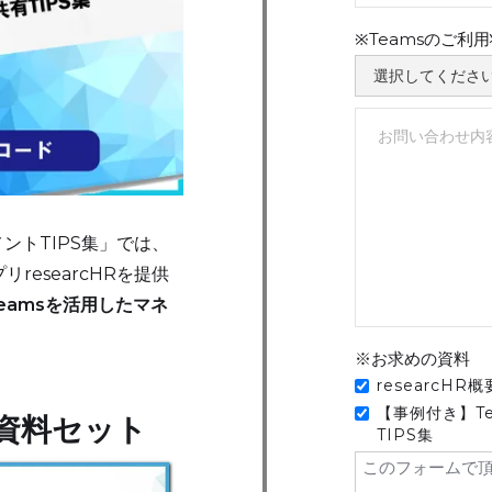
※Teamsのご利
ントTIPS集」では、
researcHRを提供
eamsを活用したマネ
※お求めの資料
researcHR
【事例付き】T
HR資料セット
TIPS集
このフォームで