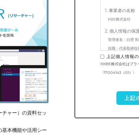
1. 事業者の名称
KBE株式会社
2. 個人情報の保
管理者名：白壁 和
役職：代表取締役
上記個人情報の
連絡先：050-5240
※KBE株式会社はプ
3. お預かりする
〈17004143（01）〉
お問い合わせ対応（
4. 個人情報取り
当社は事業運営上、
を外部に委託すること
サーチャー）の資料セッ
準の高い委託先を選定
いての契約を交わし、
）の基本機能や活用シー
5. 個人情報の開