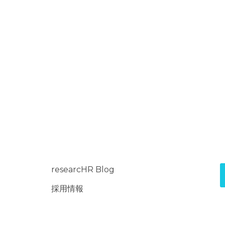
ご本人様は、当社に
供記録の開示等（利用
削除、利用の停止また
て、下記の当社問合わ
際、当社はお客様ご本
的な期間内に対応いた
【お問い合わせ窓
〒151-0071 東京都渋
TEL：050-5240-
E-mail：contact@r
受付時間：平日10：
(※土・日曜日、祝
researcHR Blog
く)
採用情報
6. 個人情報を提
ご本人様が当社に個