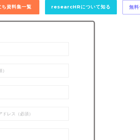
役立ち資料集一覧
researcHRについて知る
無料