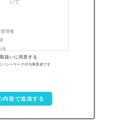
いて
護管理者
彦
社長
取扱いに同意する
-6730
ライバシーマーク付与事業者です
個人情報の利用目的
本人への連絡を含む）のため
扱い委託
前項利用目的の範囲に限って個人情報
があります。この場合、個人情報 保護水
し、個人 情報の適正管理・機密保持につ
適切な管理を実施させます。
示等の請求