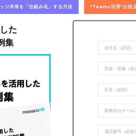
レッジ共有を「仕組み化」する方法
"Teams活用"お
用した
例集