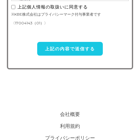
上記個人情報の取扱いに同意する
3. お預かりする個人情報の利用目的
※KBE株式会社はプライバシーマーク付与事業者です
お問い合わせ対応（本人への連絡を含む）のため
〈17004143（01）〉
4. 個人情報取り扱い委託
当社は事業運営上、前項利用目的の範囲に限って個人情報を外部
に委託することがあります。この場合、個人情報 保護水準の高い委
託先を選定し、個人 情報の適正管理・機密保持についての契約を交
わし、適切な管理を実施させます。
5. 個人情報の開示等の請求
ご本人様は、当社に対してご自身の個人情報及び第三者提供記録
の開示等（利用目的の通知、開示、内容の訂正・追加・削除、利用の
停止または消去、第三者への提供の停止）に関して、下記の当社問合
わせ窓口に申し出ることができます。その際、当社はお客様ご本人を
会社概要
確認させていただいたうえで、合理的な期間内に対応いたします。
利用規約
【お問い合わせ窓口】
プライバシーポリシー