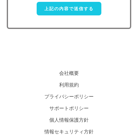
に委託することがあります。この場合、個人情報 保護水準の高い委
託先を選定し、個人 情報の適正管理・機密保持についての契約を交
わし、適切な管理を実施させます。
5. 個人情報の開示等の請求
ご本人様は、当社に対してご自身の個人情報及び第三者提供記録
の開示等（利用目的の通知、開示、内容の訂正・追加・削除、利用の
停止または消去、第三者への提供の停止）に関して、下記の当社問合
わせ窓口に申し出ることができます。その際、当社はお客様ご本人を
会社概要
確認させていただいたうえで、合理的な期間内に対応いたします。
利用規約
【お問い合わせ窓口】
プライバシーポリシー
〒151-0071 東京都渋谷区本町3-49-15-308
サポートポリシー
TEL：050-5240-6730
E-mail：contact@researchr.work
個人情報保護方針
受付時間：平日10：00～19：00※
情報セキュリティ方針
(※土・日曜日、祝日、年末年始、ゴールデンウィークを除く)