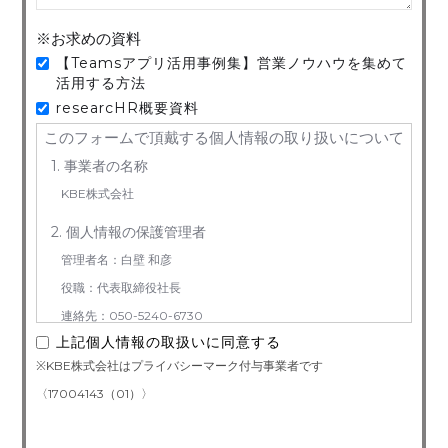
※お求めの資料
【Teamsアプリ活用事例集】営業ノウハウを集めて
活用する方法
researcHR概要資料
このフォームで頂戴する個人情報の取り扱いについて
1. 事業者の名称
KBE株式会社
2. 個人情報の保護管理者
管理者名：白壁 和彦
役職：代表取締役社長
連絡先：050-5240-6730
上記個人情報の取扱いに同意する
3. お預かりする個人情報の利用目的
※KBE株式会社はプライバシーマーク付与事業者です
お問い合わせ対応（本人への連絡を含む）のため
〈17004143（01）〉
4. 個人情報取り扱い委託
当社は事業運営上、前項利用目的の範囲に限って個人情報を外部