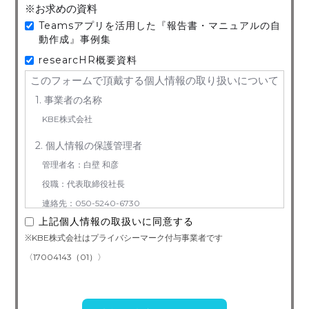
※お求めの資料
Teamsアプリを活用した『報告書・マニュアルの自
動作成』事例集
researcHR概要資料
このフォームで頂戴する個人情報の取り扱いについて
1. 事業者の名称
KBE株式会社
2. 個人情報の保護管理者
管理者名：白壁 和彦
役職：代表取締役社長
連絡先：050-5240-6730
上記個人情報の取扱いに同意する
3. お預かりする個人情報の利用目的
※KBE株式会社はプライバシーマーク付与事業者です
お問い合わせ対応（本人への連絡を含む）のため
〈17004143（01）〉
4. 個人情報取り扱い委託
当社は事業運営上、前項利用目的の範囲に限って個人情報を外部