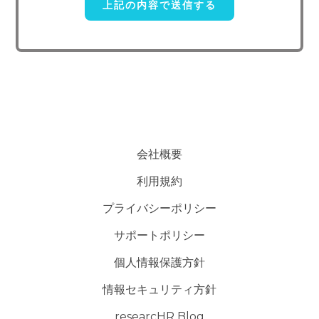
に委託することがあります。この場合、個人情報 保護水準の高い委
託先を選定し、個人 情報の適正管理・機密保持についての契約を交
わし、適切な管理を実施させます。
5. 個人情報の開示等の請求
ご本人様は、当社に対してご自身の個人情報及び第三者提供記録
の開示等（利用目的の通知、開示、内容の訂正・追加・削除、利用の
停止または消去、第三者への提供の停止）に関して、下記の当社問合
わせ窓口に申し出ることができます。その際、当社はお客様ご本人を
会社概要
確認させていただいたうえで、合理的な期間内に対応いたします。
利用規約
【お問い合わせ窓口】
プライバシーポリシー
〒151-0071 東京都渋谷区本町3-49-15-308
サポートポリシー
TEL：050-5240-6730
E-mail：contact@researchr.work
個人情報保護方針
受付時間：平日10：00～19：00※
情報セキュリティ方針
(※土・日曜日、祝日、年末年始、ゴールデンウィークを除く)
researcHR Blog