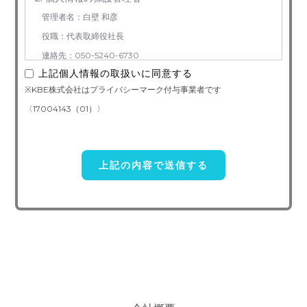
管理者名：白壁 和彦
役職：代表取締役社長
連絡先：050-5240-6730
上記個人情報の取扱いに同意する
3. お預かりする個人情報の利用目的
※KBE株式会社はプライバシーマーク付与事業者です
お問い合わせ対応（本人への連絡を含む）のため
〈17004143（01）〉
4. 個人情報取り扱い委託
当社は事業運営上、前項利用目的の範囲に限って個人情報を外部
に委託することがあります。この場合、個人情報 保護水準の高い委
託先を選定し、個人 情報の適正管理・機密保持についての契約を交
わし、適切な管理を実施させます。
5. 個人情報の開示等の請求
ご本人様は、当社に対してご自身の個人情報及び第三者提供記録
の開示等（利用目的の通知、開示、内容の訂正・追加・削除、利用の
停止または消去、第三者への提供の停止）に関して、下記の当社問合
わせ窓口に申し出ることができます。その際、当社はお客様ご本人を