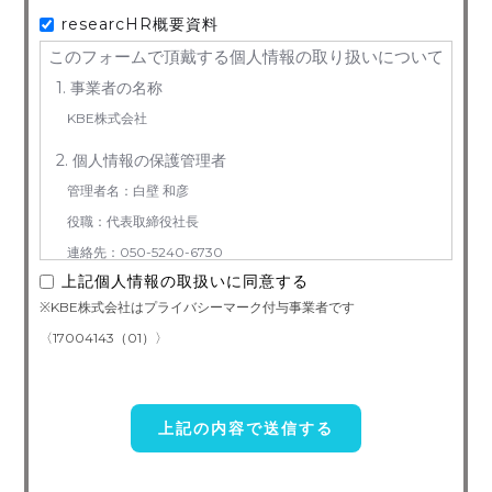
researcHR概要資料
このフォームで頂戴する個人情報の取り扱いについて
1. 事業者の名称
KBE株式会社
2. 個人情報の保護管理者
管理者名：白壁 和彦
役職：代表取締役社長
連絡先：050-5240-6730
上記個人情報の取扱いに同意する
3. お預かりする個人情報の利用目的
※KBE株式会社はプライバシーマーク付与事業者です
お問い合わせ対応（本人への連絡を含む）のため
〈17004143（01）〉
4. 個人情報取り扱い委託
当社は事業運営上、前項利用目的の範囲に限って個人情報を外部
に委託することがあります。この場合、個人情報 保護水準の高い委
託先を選定し、個人 情報の適正管理・機密保持についての契約を交
わし、適切な管理を実施させます。