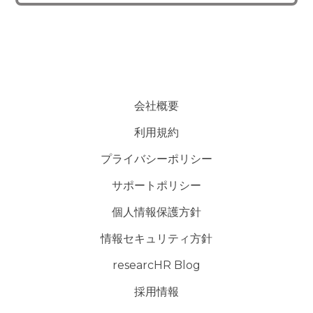
5. 個人情報の開示等の請求
ご本人様は、当社に対してご自身の個人情報及び第三者提供記録
の開示等（利用目的の通知、開示、内容の訂正・追加・削除、利用の
停止または消去、第三者への提供の停止）に関して、下記の当社問合
わせ窓口に申し出ることができます。その際、当社はお客様ご本人を
会社概要
確認させていただいたうえで、合理的な期間内に対応いたします。
利用規約
【お問い合わせ窓口】
プライバシーポリシー
〒151-0071 東京都渋谷区本町3-49-15-308
サポートポリシー
TEL：050-5240-6730
E-mail：contact@researchr.work
個人情報保護方針
受付時間：平日10：00～19：00※
情報セキュリティ方針
(※土・日曜日、祝日、年末年始、ゴールデンウィークを除く)
researcHR Blog
6. 個人情報を提供されることの任意性について
採用情報
ご本人様が当社に個人情報を提供されるかどうかは任意によるも
のです。ただし、必要な項目をいただけない場合、適切な対応ができ