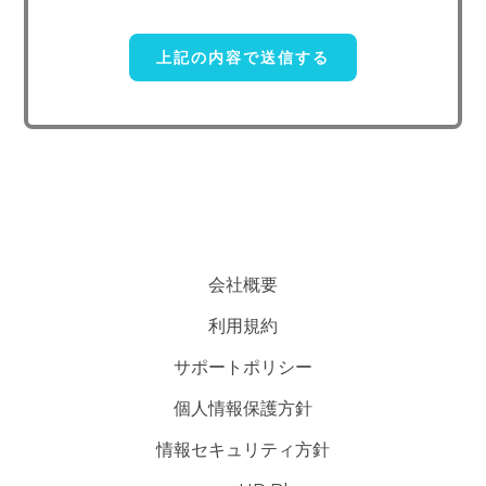
当社は事業運営上、前項利用目的の範囲に限って個人情報を外部
に委託することがあります。この場合、個人情報 保護水準の高い委
託先を選定し、個人 情報の適正管理・機密保持についての契約を交
わし、適切な管理を実施させます。
5. 個人情報の開示等の請求
ご本人様は、当社に対してご自身の個人情報及び第三者提供記録
の開示等（利用目的の通知、開示、内容の訂正・追加・削除、利用の
停止または消去、第三者への提供の停止）に関して、下記の当社問合
わせ窓口に申し出ることができます。その際、当社はお客様ご本人を
会社概要
確認させていただいたうえで、合理的な期間内に対応いたします。
利用規約
【お問い合わせ窓口】
サポートポリシー
〒151-0071 東京都渋谷区本町3-49-15-308
個人情報保護方針
TEL：050-5240-6730
E-mail：contact@researchr.work
情報セキュリティ方針
受付時間：平日10：00～19：00※