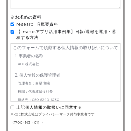
※お求めの資料
researcHR概要資料
【Teamsアプリ活用事例集】日報/週報を運用・蓄
積する方法
このフォームで頂戴する個人情報の取り扱いについて
1. 事業者の名称
KBE株式会社
2. 個人情報の保護管理者
管理者名：白壁 和彦
役職：代表取締役社長
連絡先：050-5240-6730
上記個人情報の取扱いに同意する
3. お預かりする個人情報の利用目的
※KBE株式会社はプライバシーマーク付与事業者です
お問い合わせ対応（本人への連絡を含む）のため
〈17004143（01）〉
4. 個人情報取り扱い委託