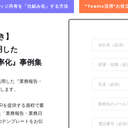
レッジ共有を「仕組み化」する方法
"Teams活用"お
き】
用した
率化』事例集
活用した『業務報告・
します。
cHRを提供する過程で蓄
た「業務報告・業務日
のテンプレートをお伝