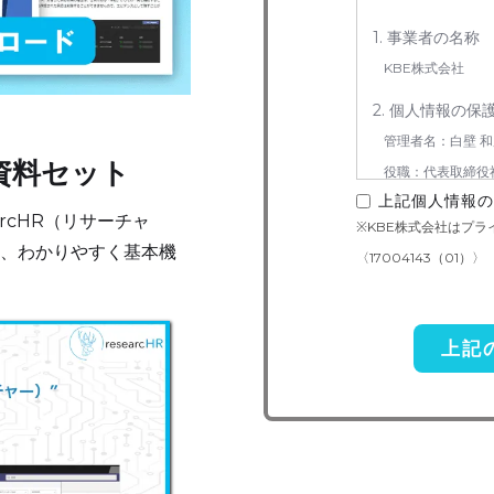
1. 事業者の名称
KBE株式会社
2. 個人情報の保
管理者名：白壁 和
R資料セット
役職：代表取締役
上記個人情報の
連絡先：050-5240
arcHR（リサーチャ
※KBE株式会社はプ
3. お預かりする
、わかりやすく基本機
〈17004143（01）〉
お問い合わせ対応（
4. 個人情報取り
当社は事業運営上、
を外部に委託すること
準の高い委託先を選定
いての契約を交わし、
5. 個人情報の開