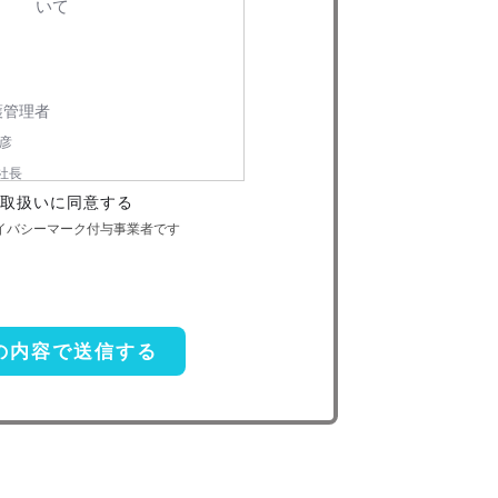
いて
護管理者
彦
社長
取扱いに同意する
-6730
ライバシーマーク付与事業者です
個人情報の利用目的
本人への連絡を含む）のため
扱い委託
前項利用目的の範囲に限って個人情報
があります。この場合、個人情報 保護水
し、個人 情報の適正管理・機密保持につ
適切な管理を実施させます。
示等の請求