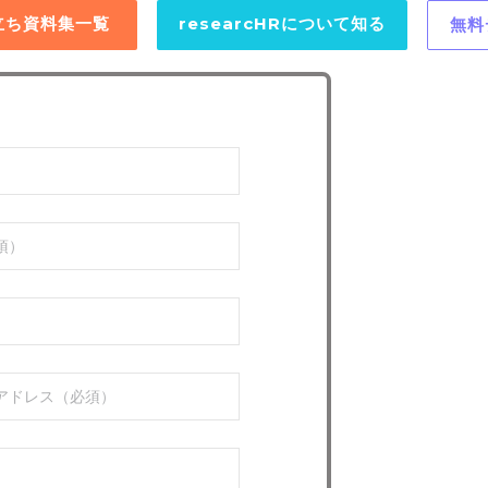
役立ち資料集一覧
researcHRについて知る
無料