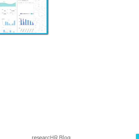
ご本人様は、当社に
供記録の開示等（利用
削除、利用の停止また
て、下記の当社問合わ
際、当社はお客様ご本
的な期間内に対応いた
【お問い合わせ窓
〒151-0071 東京都渋
TEL：050-5240-
E-mail：contact@r
受付時間：平日10：
(※土・日曜日、祝
く)
6. 個人情報を提
ご本人様が当社に個
researcHR Blog