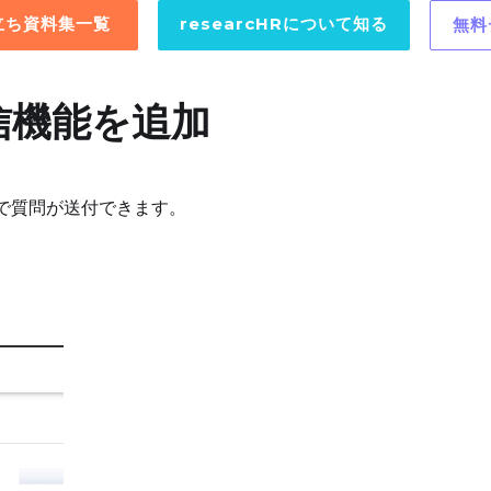
役立ち資料集一覧
researcHRについて知る
無料
送信機能を追加
で質問が送付できます。