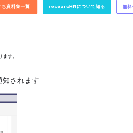
役立ち資料集一覧
researcHRについて知る
無料
ります。
通知されます