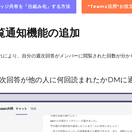
レッジ共有を「仕組み化」する方法
"Teams活用"お
閲覧通知機能の追加
れにより、自分の週次回答がメンバーに閲覧された回数が分か
次回答が他の人に何回読まれたかDMに